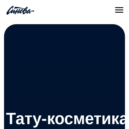
Тату-косметика
с берегов Невы